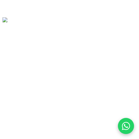
⭐️ SOLDES : -30% SUR TOUT LE SITE ACTUELLEMENT IR
Deux looks, une seule envie : les adopter 🤩 Signé